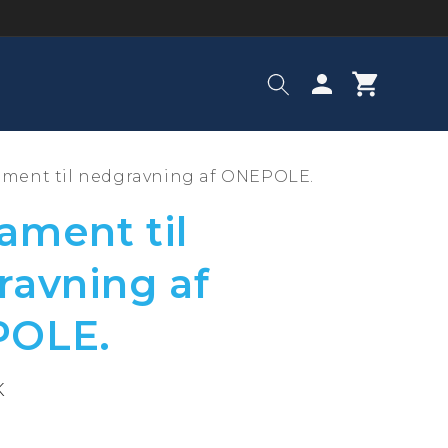
Log
Indkøbskurv
ind
ment til nedgravning af ONEPOLE.
ament til
ravning af
OLE.
K