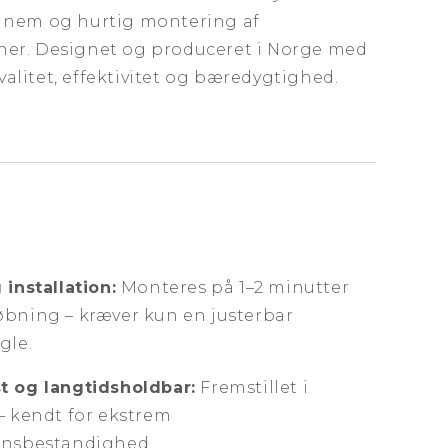
l nem og hurtig montering af
oner. Designet og produceret i Norge med
valitet, effektivitet og bæredygtighed.
 installation:
Monteres på 1–2 minutter
øbning – kræver kun en justerbar
gle.
t og langtidsholdbar:
Fremstillet i
– kendt for ekstrem
onsbestandighed.