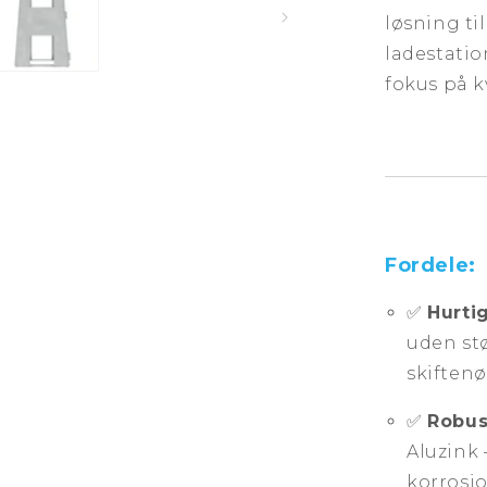
løsning ti
ladestati
fokus på k
Fordele:
✅
Hurtig
uden st
skiftenø
✅
Robus
Aluzink 
korrosi