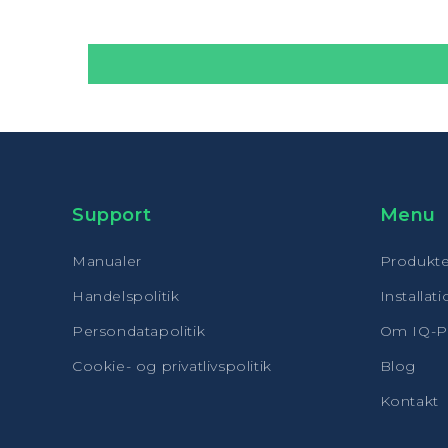
Support
Menu
Manualer
Produkte
Handelspolitik
Installat
Persondatapolitik
Om IQ-
Cookie- og privatlivspolitik
Blog
Kontakt