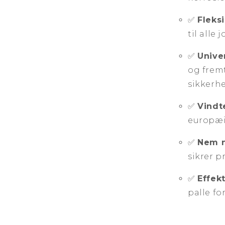
✅
Fleksi
til alle
✅
Univer
og fremt
sikkerhe
✅
Vindte
europæi
✅
Nem n
sikrer p
✅
Effekt
palle f