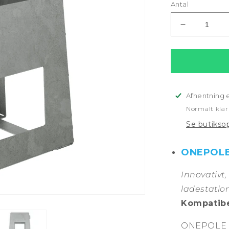
Antal
Reducer
antallet
for
Fundament
til
nedgravnin
af
Afhentning 
ONEPOLE.
Normalt klar
Se butikso
ONEPOLE
Innovativt,
ladestation
Kompatib
ONEPOLE 