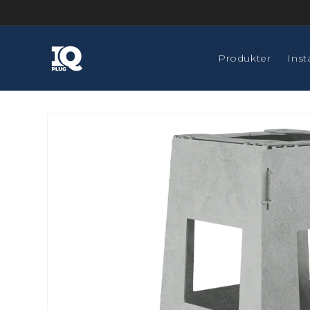
Gå til
indhold
Produkter
Inst
Gå til
produktoplysninger