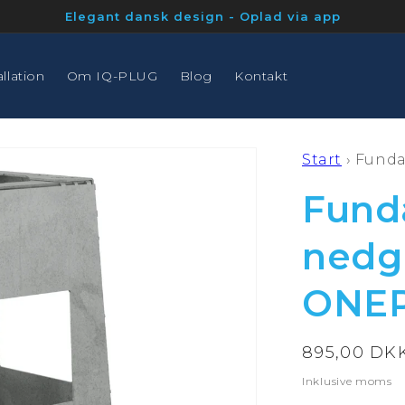
Elegant dansk design - Oplad via app
allation
Om IQ-PLUG
Blog
Kontakt
Start
›
Funda
Fund
nedg
ONEP
Normalpris
895,00 DK
Inklusive moms