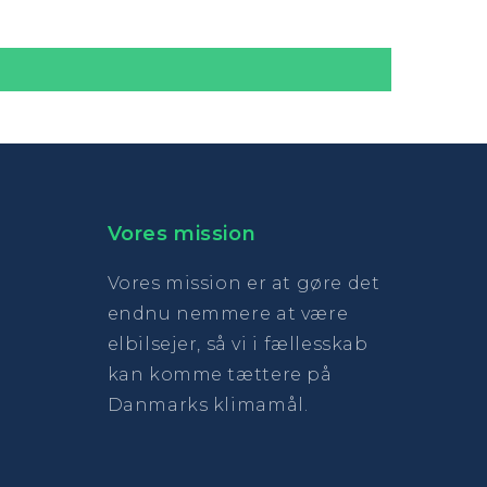
Vores mission
Vores mission er at gøre det
endnu nemmere at være
elbilsejer, så vi i fællesskab
kan komme tættere på
Danmarks klimamål.