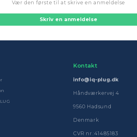
Vær den første til at skrive en anmeldelse
Skriv en anmeldelse
Kontakt
info@iq-plug.dk
r
ion
Håndværkervej 4
PLUG
9560 Hadsund
Denmark
CVR nr.:41485183