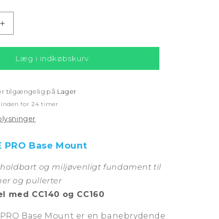
Øg
antallet
for
Fundament
Læg i indkøbskurv
til
g
nedgravning
af
er tilgængelig på
Lager
ONEPOLE.
 inden for 24 timer
plysninger
 PRO Base Mount
 holdbart og miljøvenligt fundament til
er og pullerter
el med CC140 og CC160
PRO Base Mount er en banebrydende