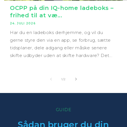
OCPP på din IQ-home ladeboks –
frihed til at væ...
24. JULI 2026
Har du en ladeboks derhjemme, og vil du
gerne styre den via en app, se forbrug, sætte
tidsplaner, dele adgang eller måske senere
skifte udbyder uden at skifte hardware? Det...
af
1
/
2
GUIDE
Sådan bruger du din