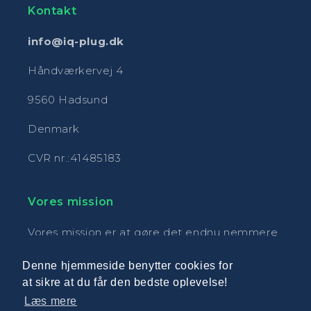
Kontakt
info@iq-plug.dk
Håndværkervej 4
9560 Hadsund
Denmark
CVR nr.:41485183
Vores mission
Vores mission er at gøre det endnu nemmere
at være elbilsejer, så vi i fællesskab kan
Denne hjemmeside benytter cookies for
komme tættere på Danmarks klimamål.
at sikre at du får den bedste oplevelse!
Læs mere