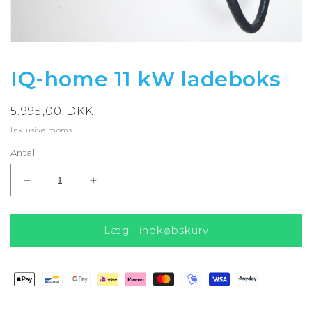
Åbn
mediet
1
IQ-home 11 kW ladeboks
i
modus
Normalpris
5.995,00 DKK
Inklusive moms
Antal
Reducer
Øg
antallet
antallet
for
for
IQ-
IQ-
Læg i indkøbskurv
home
home
11
11
kW
kW
ladeboks
ladeboks