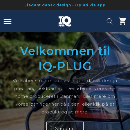
Gå til
Elegant dansk design - Oplad via app
indhold
Indkøbsk
Velkommen til
IQ-PLUG
Vi skaber smarte ladeløsninger i dansk design
med lang holdbarhed. Desuden er vores IQ-
home produceret i Danmark. Læs mere om
vores løsninger her på siden, eller klik på et
produkt og se mere.
Shop nu