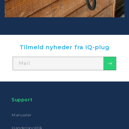
Tilmeld nyheder fra IQ-plug
Mail
Support
Manualer
Handelspolitik