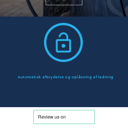
Automatisk afbrydelse og oplåsning af ladning
af
1
/
4